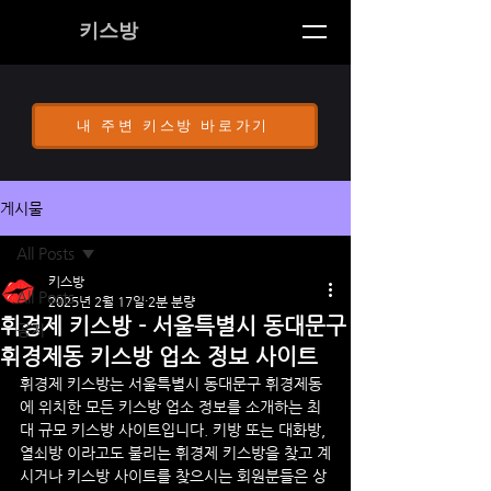
키스방
내 주변 키스방 바로가기
게시물
All Posts
키스방
All Posts
2025년 2월 17일
2분 분량
휘경제 키스방 - 서울특별시 동대문구
공지
휘경제동 키스방 업소 정보 사이트
휘경제
 키스방
는 
서울특별시 동대문구 
휘경제
동
에 위치한 모든 키스방 업소 정보를 소개하는 최
대 규모 키스방 사이트입니다. 키방 또는 대화방, 
열쇠방 이라고도 불리는 
휘경제
 키스방을 찾고 계
시거나 키스방 사이트를 찾으시는 회원분들은 상