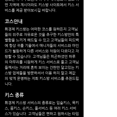
떤 지역에 계시더라도 키스방 사이트에서 키스 서
비스를 제공 받아보시길 바랍니다.
코스안내
휘경제
 키스방는 어떠한 코스를 원하든지 고객님
들의 위주로 자유로운 것을 추구한 키스방만의 특
별함을 느끼게 해드릴 수 있고 고객님들의 피드백
에 항상 귀를 기울여서 매니저들의 서비스와 마인
드가 월등하게 다른 서비스와 차원이 다르다고 자
랑할 수 있습니다. 고객님들은 피곤하셨던 하루
의 마무리를 시원하게 키스 서비스로 풀고 고객님
들께서는 거리에 흔히 보이는 간판만 달고있는 키
스방 업체들을 방문하셔서 이용 하지 말고 제값
의 맞게 운영하는 저희 키스방 서비스를 추천드립
니다.
키스 종류
휘경제
 키스방 서비스의 종류로는 입술키스, 목키
스, 몸키스, 손키스, 풀서비스 등 여러 키스 서비
스가 있습니다. 고객님들은 편하고 원하시는 타임