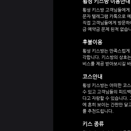
횡성
 키스방 이용안내
횡성
 키스방 고객님들에게
문자 텔레그램 카톡으로 예
직접 고객님들에게 방문하
금 예약금 문제 된적 없습
후불이용
횡성
 키스방는 만족스럽게
각합니다. 키스방의 상호는
비스를 제공 받아보시길 바
코스안내
횡성
 키스방는 어떠한 코
수 있고 고객님들의 피드백
다고 자랑할 수 있습니다.
에 흔히 보이는 간판만 달
를 추천드립니다.
키스 종류