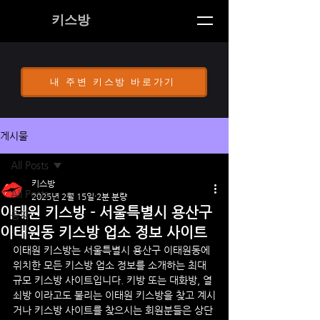
키스방
내 주변 키스방 바로가기
게시물
All Posts
키스방
All Posts
2025년 2월 15일
2분 분량
이태원 키스방 - 서울특별시 용산구
공지
이태원동 키스방 업소 정보 사이트
이태원
 키스방
는 
서울특별시 용산구 
이태원
동
에 
위치한 모든 키스방 업소 정보를 소개하는 최대 
규모 키스방 사이트입니다. 키방 또는 대화방, 열
쇠방 이라고도 불리는 
이태원
 키스방을 찾고 계시
거나 키스방 사이트를 찾으시는 회원분들은 상단