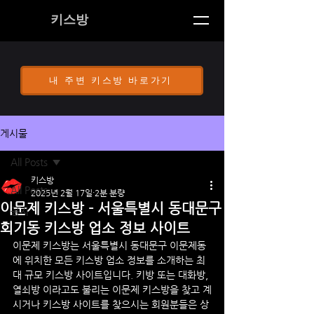
키스방
내 주변 키스방 바로가기
게시물
All Posts
키스방
All Posts
2025년 2월 17일
2분 분량
이문제 키스방 - 서울특별시 동대문구
공지
회기동 키스방 업소 정보 사이트
이문제
 키스방
는 
서울특별시 동대문구 
이문제
동
에 위치한 모든 키스방 업소 정보를 소개하는 최
대 규모 키스방 사이트입니다. 키방 또는 대화방, 
열쇠방 이라고도 불리는 
이문제
 키스방을 찾고 계
시거나 키스방 사이트를 찾으시는 회원분들은 상