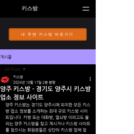
키스방
내 주변 키스방 바로가기
게시물
All Posts
키스방
All Posts
2024년 10월 17일
2분 분량
양주 키스방 - 경기도 양주시 키스방
공지
업소 정보 사이트
양주 키스방
는 
경기도 양주시
에 위치한 모든 키스
방 업소 정보를 소개하는 최대 규모 키스방 사이
트입니다. 키방 또는 대화방, 열쇠방 이라고도 불
리는
양주
 키스방을 찾고 계시거나 키스방 사이트
를 찾으시는 회원분들은 상단의 키스방 업체 찾