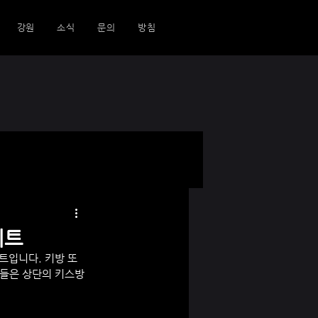
강원
소식
문의
방침
이트
트입니다. 키방 또
들은 상단의 키스방 