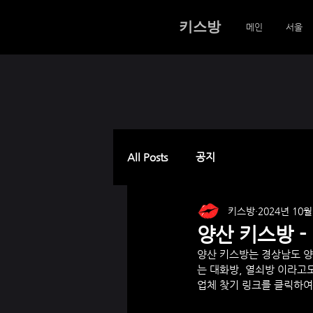
키스방
메인
서울
All Posts
공지
키스방
2024년 10월
양산 키스방 
양산 키스방
는 
경상남도 
는 대화방, 열쇠방 이라고도
업체 찾기 링크를 클릭하여