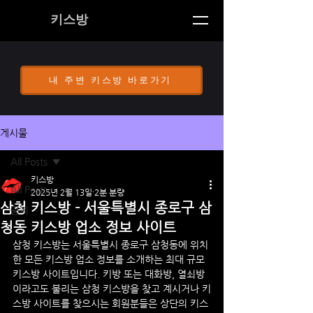
키스방
내 주변 키스방 바로가기
게시물
All Posts
키스방
All Posts
2025년 2월 13일
2분 분량
삼청 키스방 - 서울특별시 종로구 삼
공지
청동 키스방 업소 정보 사이트
삼청
 키스방
는 
서울특별시 종로구 
삼청동
에 위치
한 모든 키스방 업소 정보를 소개하는 최대 규모 
키스방 사이트입니다. 키방 또는 대화방, 열쇠방 
이라고도 불리는 
삼청
 키스방을 찾고 계시거나 키
스방 사이트를 찾으시는 회원분들은 상단의 키스