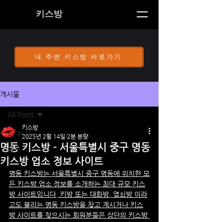
키스방
내 주변 키스방 바로가기
게시물
All Posts
키스방
All Posts
2025년 2월 14일
2분 분량
명동 키스방 - 서울특별시 중구 명동
공지
키스방 업소 정보 사이트
명동
 키스방
는 
서울특별시 중구 
명동
에 위치한 모
든 키스방 업소 정보를 소개하는 최대 규모 키스
방 사이트입니다. 키방 또는 대화방, 열쇠방 이라
고도 불리는 
명동
 키스방을 찾고 계시거나 키스
방 사이트를 찾으시는 회원분들은 상단의 키스방 