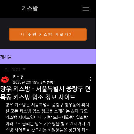
키스방
내 주변 키스방 바로가기
게시물
All Posts
키스방
All Posts
2025년 2월 18일
2분 분량
망우 키스방 - 서울특별시 중랑구 면
공지
목동 키스방 업소 정보 사이트
망우
 키스방
는 
서울특별시 중랑구 
망우
동
에 위치
한 모든 키스방 업소 정보를 소개하는 최대 규모 
키스방 사이트입니다. 키방 또는 대화방, 열쇠방 
이라고도 불리는 
망우
 키스방을 찾고 계시거나 키
스방 사이트를 찾으시는 회원분들은 상단의 키스