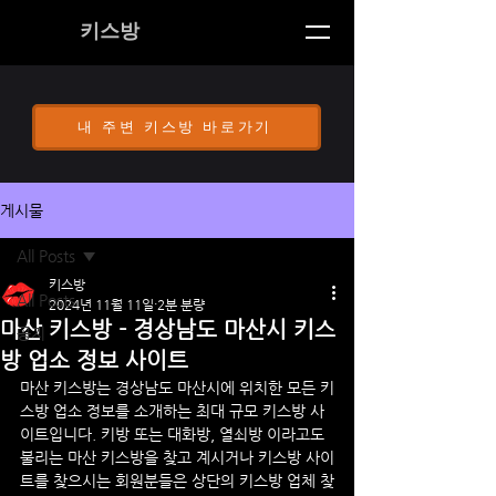
키스방
내 주변 키스방 바로가기
게시물
All Posts
키스방
All Posts
2024년 11월 11일
2분 분량
마산 키스방 - 경상남도 마산시 키스
공지
방 업소 정보 사이트
마산
 키스방는 
경상남도 마산시
에 위치한 모든 키
스방 업소 정보를 소개하는 최대 규모 키스방 사
이트입니다. 키방 또는 대화방, 열쇠방 이라고도 
불리는 
마산
 키스방을 찾고 계시거나 키스방 사이
트를 찾으시는 회원분들은 상단의 키스방 업체 찾