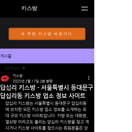
키스방
내 주변 키스방 바로가기
게시물
All Posts
키스방
All Posts
2025년 2월 17일
2분 분량
답십리 키스방 - 서울특별시 동대문구
공지
답십리동 키스방 업소 정보 사이트
답십리
 키스방
는 
서울특별시 동대문구 
답십리
동
에 위치한 모든 키스방 업소 정보를 소개하는 최
대 규모 키스방 사이트입니다. 키방 또는 대화방, 
열쇠방 이라고도 불리는 
답십리
 키스방을 찾고 계
시거나 키스방 사이트를 찾으시는 회원분들은 상