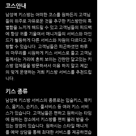
코스안내
남성역
 키스방는 어떠한 코스를 원하든지 고객님
들의 위주로 자유로운 것을 추구한 키스방만의 특
별함을 느끼게 해드릴 수 있고 고객님들의 피드백
에 항상 귀를 기울여서 매니저들의 서비스와 마인
드가 월등하게 다른 서비스와 차원이 다르다고 자
랑할 수 있습니다. 고객님들은 피곤하셨던 하루
의 마무리를 시원하게 키스 서비스로 풀고 고객님
들께서는 거리에 흔히 보이는 간판만 달고있는 키
스방 업체들을 방문하셔서 이용 하지 말고 제값
의 맞게 운영하는 저희 키스방 서비스를 추천드립
니다.
키스 종류
남성역
 키스방 서비스의 종류로는 입술키스, 목키
스, 몸키스, 손키스, 풀서비스 등 여러 키스 서비
스가 있습니다. 고객님들은 편하고 원하시는 타임
에 원하는 장소에서 키스방를 편히 불러 받을 수 
있는 장점이 있습니다. 원하시는 스타일 매니저
를 예약 상담을 통해 최대한 서비스를 제공하겠습