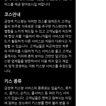
비스를 제공 받아보시길 바랍니다.
코스안내
금정역
 키스방
는 어떠한 코스를 원하든지 고객님
들의 위주로 자유로운 것을 추구한 키스방만의 특
별함을 느끼게 해드릴 수 있고 고객님들의 피드백
에 항상 귀를 기울여서 매니저들의 서비스와 마인
드가 월등하게 다른 서비스와 차원이 다르다고 자
랑할 수 있습니다. 고객님들은 피곤하셨던 하루
의 마무리를 시원하게 키스 서비스로 풀고 고객님
들께서는 거리에 흔히 보이는 간판만 달고있는 키
스방 업체들을 방문하셔서 이용 하지 말고 제값
의 맞게 운영하는 저희 키스방 서비스를 추천드립
니다.
키스 종류
금정역
 키스방
 서비스의 종류로는 입술키스, 목키
스, 몸키스, 손키스, 풀서비스 등 여러 키스 서비
스가 있습니다. 고객님들은 편하고 원하시는 타임
에 원하는 장소에서 키스방를 편히 불러 받을 수 