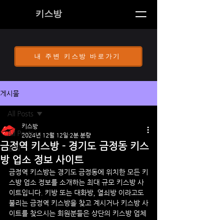
키스방
내 주변 키스방 바로가기
게시물
All Posts
키스방
All Posts
2024년 12월 12일
2분 분량
금정역 키스방 - 경기도 금정동 키스
공지
방 업소 정보 사이트
금정역
 키스방는 
경기도 금정
동
에 위치한 모든 키
스방 업소 정보를 소개하는 최대 규모 키스방 사
이트입니다. 키방 또는 대화방, 열쇠방 이라고도 
불리는 
금정역
 키스방을 찾고 계시거나 키스방 사
이트를 찾으시는 회원분들은 상단의 키스방 업체 