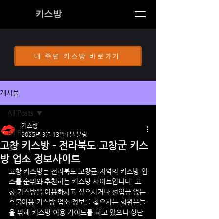
키스방
내 주변 키스방 바로가기
게시물
All Posts
키스방
All Posts
2025년 3월 13일
1분 분량
고창 키스방 - 전라북도 고창군 키스
공지
방 업소 정보사이트
고창
 키스방는 전라북도 
고창
군 지역의 키스방 업
소를 순위와 추천하는 키스방 사이트입니다. 
고
창
 키스방을 이용하시고 싶으시거나 선입금 없는 
후불이용 키스방 업소 정보를 찾으시는 회원분들
을 위해 키스방 이용 가이드를 하고 있으니 상단