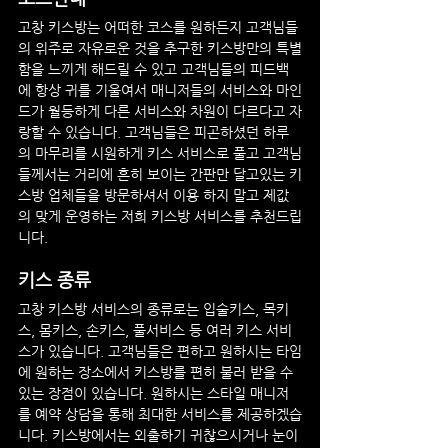
고창
 키스방는 어떠한 코스를 원하든지 고객님들
의 위주로 자유로운 것을 추구한 키스방만의 특별
함을 느끼게 해드릴 수 있고 고객님들의 피드백
에 항상 귀를 기울여서 매니저들의 서비스와 마인
드가 월등하게 다른 서비스와 차원이 다르다고 자
랑할 수 있습니다. 고객님들은 피곤하셨던 하루
의 마무리를 시원하게 키스 서비스로 풀고 고객님
들께서는 거리에 흔히 보이는 간판만 달고있는 키
스방 업체들을 방문하셔서 이용 하지 말고 제값
의 맞게 운영하는 저희 키스방 서비스를 추천드립
니다.
키스 종류
고창
 키스방 서비스의 종류로는 입술키스, 목키
스, 몸키스, 손키스, 풀서비스 등 여러 키스 서비
스가 있습니다. 고객님들은 편하고 원하시는 타임
에 원하는 장소에서 키스방를 편히 불러 받을 수 
있는 장점이 있습니다. 원하시는 스타일 매니저
를 예약 상담을 통해 최대한 서비스를 제공하겠습
니다. 키스방에서는 외출하기 귀찮으시거나 눈이