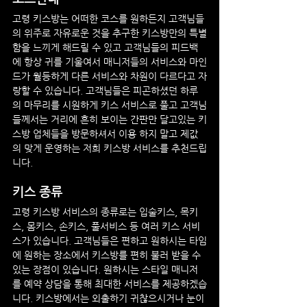
고령
 키스방는 어떠한 코스를 원하든지 고객님들
의 위주로 자유로운 것을 추구한 키스방만의 특별
함을 느끼게 해드릴 수 있고 고객님들의 피드백
에 항상 귀를 기울여서 매니저들의 서비스와 마인
드가 월등하게 다른 서비스와 차원이 다르다고 자
랑할 수 있습니다. 고객님들은 피곤하셨던 하루
의 마무리를 시원하게 키스 서비스로 풀고 고객님
들께서는 거리에 흔히 보이는 간판만 달고있는 키
스방 업체들을 방문하셔서 이용 하지 말고 제값
의 맞게 운영하는 저희 키스방 서비스를 추천드립
니다.
키스 종류
고령
 키스방 서비스의 종류로는 입술키스, 목키
스, 몸키스, 손키스, 풀서비스 등 여러 키스 서비
스가 있습니다. 고객님들은 편하고 원하시는 타임
에 원하는 장소에서 키스방를 편히 불러 받을 수 
있는 장점이 있습니다. 원하시는 스타일 매니저
를 예약 상담을 통해 최대한 서비스를 제공하겠습
니다. 키스방에서는 외출하기 귀찮으시거나 눈이